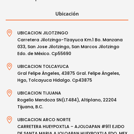
Ubicación

UBICACION JILOTZINGO
Carretera Jilotzingo-Tizayuca Km.1 Bo. Manzana
033, San Jose Jilotzingo, San Marcos Jilotzingo
Edo. de México. Cp55690

UBICACION TOLCAYUCA
Gral Felipe Ángeles, 43875 Gral. Felipe Ángeles,
Hgo, Tolcayuca Hidalgo. Cp43875

UBICACION TIJUANA
Rogelio Mendoza SN(LT484), Altiplano, 22204
Tijuana, B.C.

UBICACION ARCO NORTE
CARRETERA HUEYPOXTLA – AJOLOAPAN #911 EJIDO
DE SANTA MARIA AJOLOAPAN HUEYPOXTLA EDO. MEX