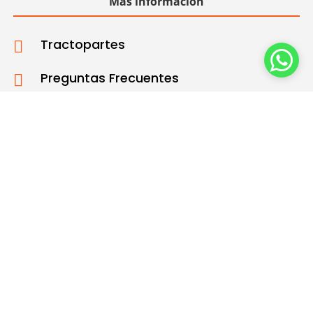
Más información
Tractopartes

Preguntas Frecuentes

Horario de atención

L – V: 8:30 am – 5:00 pm

S: 08:30 am – 02:00 pm
Intertip Web. Copyright 2016 © Intertip
Comercializadora.2026 | Todos los derechos
reservados