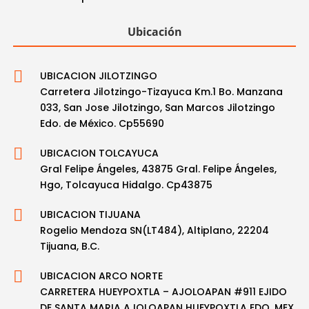
Ubicación

UBICACION JILOTZINGO
Carretera Jilotzingo-Tizayuca Km.1 Bo. Manzana
033, San Jose Jilotzingo, San Marcos Jilotzingo
Edo. de México. Cp55690

UBICACION TOLCAYUCA
Gral Felipe Ángeles, 43875 Gral. Felipe Ángeles,
Hgo, Tolcayuca Hidalgo. Cp43875

UBICACION TIJUANA
Rogelio Mendoza SN(LT484), Altiplano, 22204
Tijuana, B.C.

UBICACION ARCO NORTE
CARRETERA HUEYPOXTLA – AJOLOAPAN #911 EJIDO
DE SANTA MARIA AJOLOAPAN HUEYPOXTLA EDO. MEX