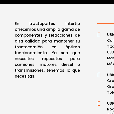
En tractopartes Intertip
ofrecemos una amplia gama de

UBI
componentes y refacciones de
Car
alta calidad para mantener tu
Tiz
tractocamión en óptimo
033
funcionamiento. Ya sea que
Mar
necesites repuestos para
Méx
camiones, motores diesel o
transmisiones, tenemos lo que

UBI
necesitas
.
Gra
Gra
Tol

UBI
Rog