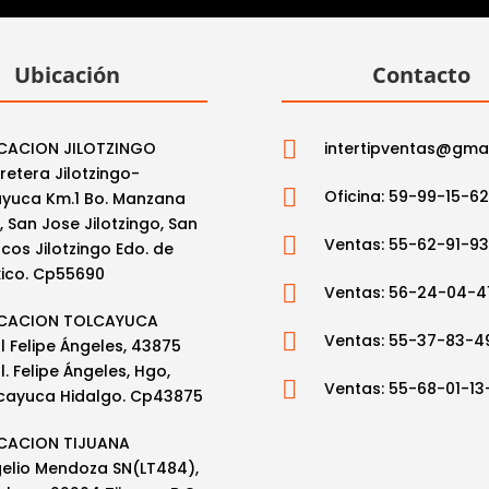
Ubicación
Contacto

CACION JILOTZINGO
intertipventas@gma
retera Jilotzingo-

Oficina: 59-99-15-6
ayuca Km.1 Bo. Manzana
, San Jose Jilotzingo, San

Ventas: 55-62-91-9
cos Jilotzingo Edo. de
ico. Cp55690

Ventas: 56-24-04-4
CACION TOLCAYUCA

Ventas: 55-37-83-4
l Felipe Ángeles, 43875
l. Felipe Ángeles, Hgo,

Ventas: 55-68-01-13
cayuca Hidalgo. Cp43875
CACION TIJUANA
elio Mendoza SN(LT484),