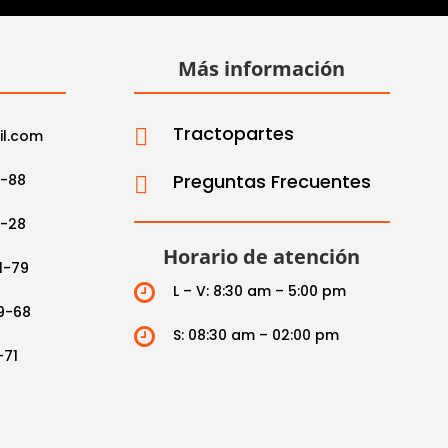
Más información
Tractopartes

il.com
Preguntas Frecuentes
2-88

3-28
Horario de atención
1-79

L – V: 8:30 am – 5:00 pm
9-68

S: 08:30 am – 02:00 pm
-71